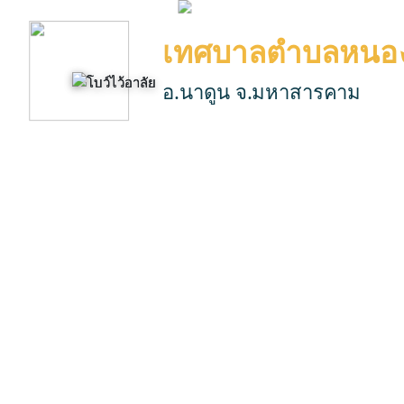
เทศบาลตำบลหนอง
อ.นาดูน จ.มหาสารคาม