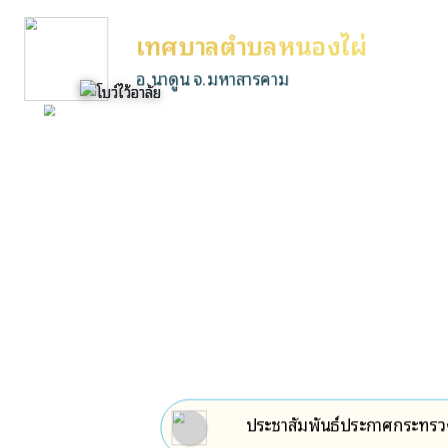
เทศบาลตำบลหนองไผ่
อ.นาดูน จ.มหาสารคาม
ประชาสัมพันธ์ประกาศกระทรวง