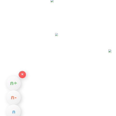
×
ก+
ก−
ก
สงวนลิขสิทธิ์ 2569 โดย
บริษัท เอเอส ซิสเต