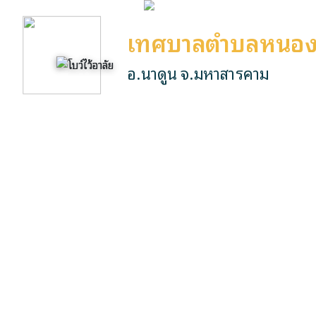
เทศบาลตำบลหนอง
อ.นาดูน จ.มหาสารคาม