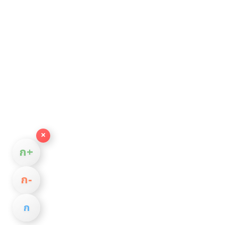
×
ก+
ก−
ก