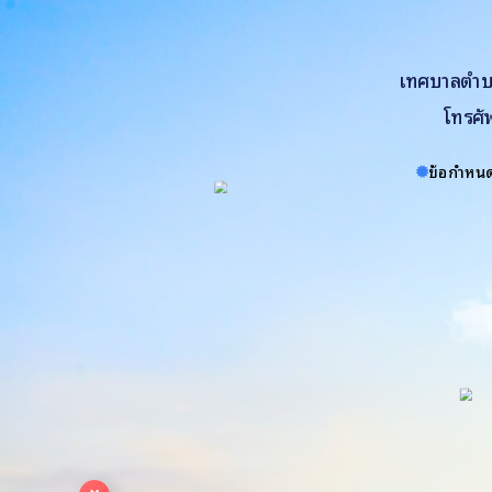
เทศบาลตำบล
โทรศั
ข้อกำหนด