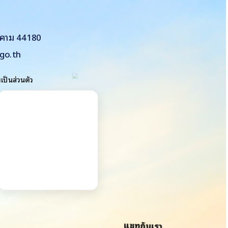
รคาม 44180
go.th
ป็นส่วนตัว
แชทกับเรา