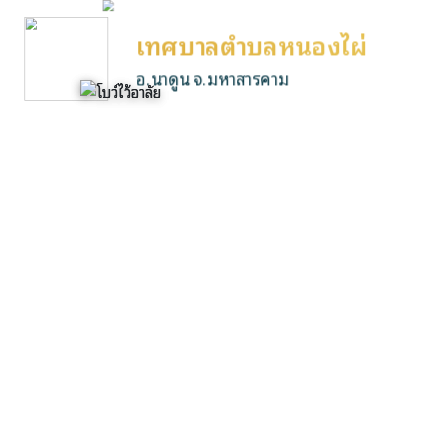
เทศบาลตำบลหนองไผ่
อ.นาดูน จ.มหาสารคาม