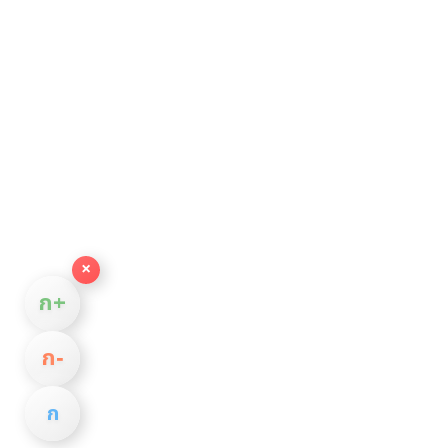
×
ก+
ก−
ก