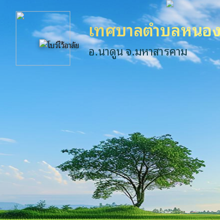
เทศบาลตำบลหนอง
อ.นาดูน จ.มหาสารคาม