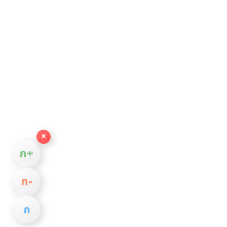
×
ก+
ก−
ก