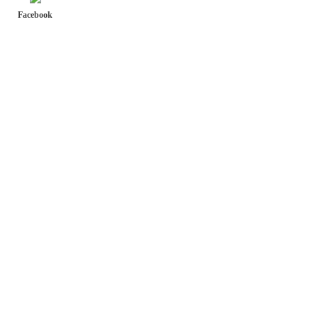
Facebook