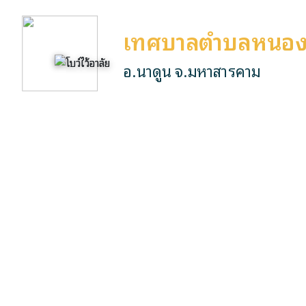
เทศบาลตำบลหนอง
อ.นาดูน จ.มหาสารคาม