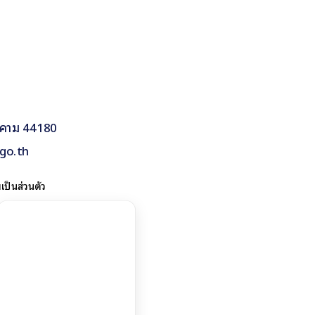
รคาม 44180
go.th
ป็นส่วนตัว