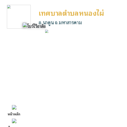
เทศบาลตำบลหนองไผ่
อ.นาดูน จ.มหาสารคาม
หน้าหลัก