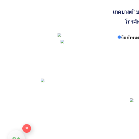
เทศบาลตำบล
โทรศั
ข้อกำหนด
×
ก+