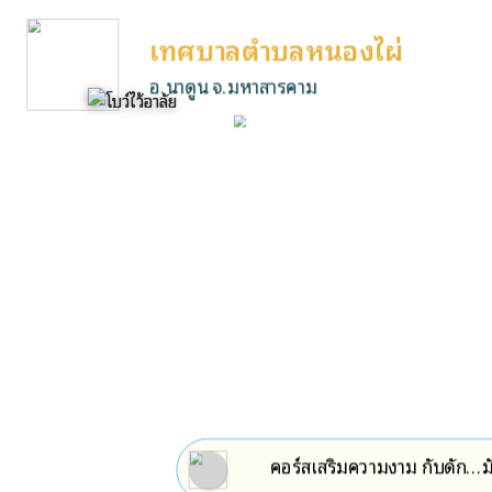
เทศบาลตำบลหนองไผ่
อ.นาดูน จ.มหาสารคาม
คอร์สเสริมความงาม กับดัก...ม