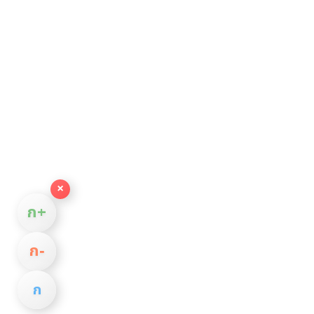
×
ก+
ก−
ก