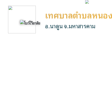
เทศบาลตำบลหนอง
อ.นาดูน จ.มหาสารคาม