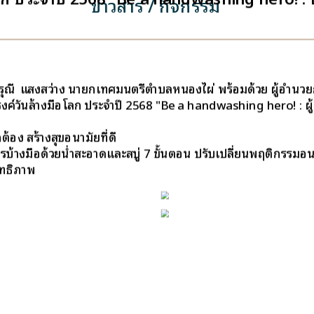
ข่าวสาร / กิจกรรม
ดรุณี แสงสว่าง นายกเทศมนตรีตำบลหนองไผ่ พร้อมด้วย ผู้อำนวย
วันล้างมือโลก ประจำปี 2568 "Be a handwashing hero! : ผู้พ
ูกต้อง สร้างสุขอนามัยที่ดี
ารบ้างมือด้วยน่ำสะอาดและสบู่ 7 ขั้นตอน ปรับเปลี่ยนพฤติกรรมอน
ิทธิภาพ