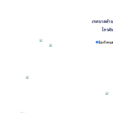
เทศบาลตำบล
โทรศั
ข้อกำหนด