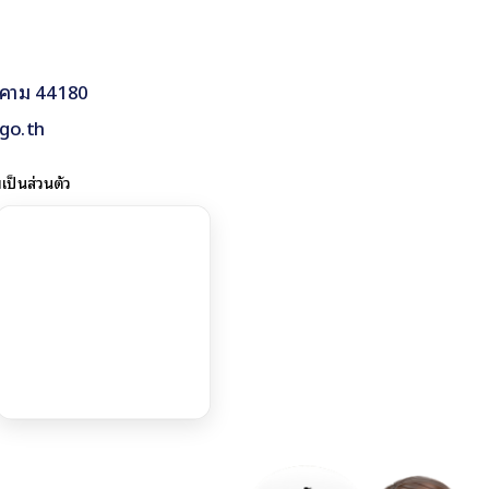
รคาม 44180
go.th
ป็นส่วนตัว