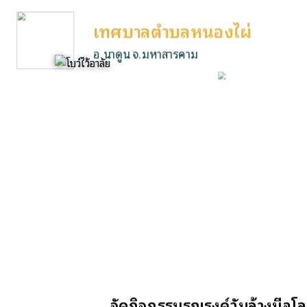
เทศบาลตำบลหนองไผ่
อ.นาดูน จ.มหาสารคาม
จัดกิจกรรมรณรงค์วันล้างมือโล