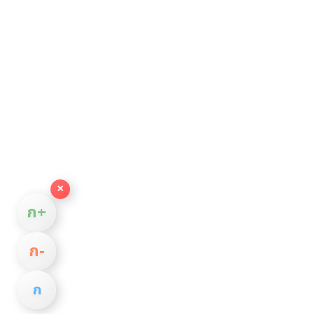
×
ก+
ก−
ก